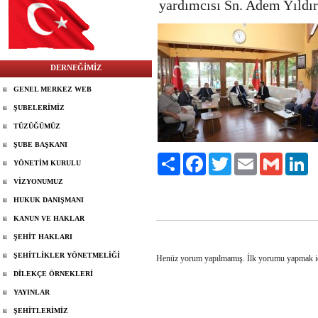
yardımcısı Sn. Adem Yıldır
DERNEĞİMİZ
GENEL MERKEZ WEB
ŞUBELERİMİZ
TÜZÜĞÜMÜZ
ŞUBE BAŞKANI
Paylaş
Facebook
Twitter
Email
Gmail
Li
YÖNETİM KURULU
VİZYONUMUZ
HUKUK DANIŞMANI
KANUN VE HAKLAR
ŞEHİT HAKLARI
ŞEHİTLİKLER YÖNETMELİĞİ
Henüz yorum yapılmamış. İlk yorumu yapmak 
DİLEKÇE ÖRNEKLERİ
YAYINLAR
ŞEHİTLERİMİZ