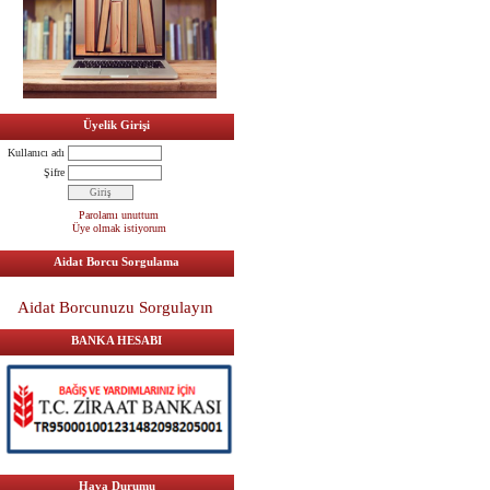
Üyelik Girişi
Kullanıcı adı
Şifre
Parolamı unuttum
Üye olmak istiyorum
Aidat Borcu Sorgulama
Aidat Borcunuzu Sorgulayın
BANKA HESABI
Hava Durumu