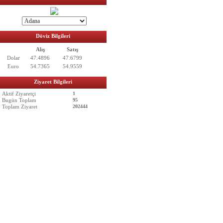
Döviz Bilgileri
Alış
Satış
Dolar
47.4896
47.6799
Euro
54.7365
54.9559
Ziyaret Bilgileri
Aktif Ziyaretçi
1
Bugün Toplam
95
Toplam Ziyaret
202444