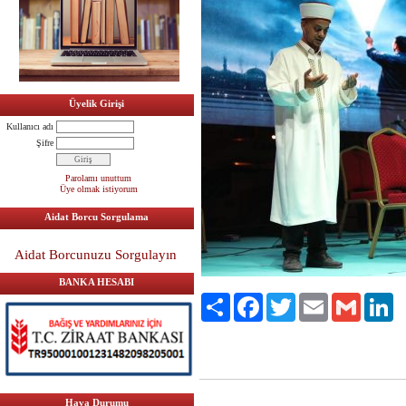
Üyelik Girişi
Kullanıcı adı
Şifre
Parolamı unuttum
Üye olmak istiyorum
Aidat Borcu Sorgulama
Aidat Borcunuzu Sorgulayın
BANKA HESABI
Paylaş
Facebook
Twitter
Email
Gmail
Li
Hava Durumu