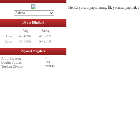
Henüz yorum yapılmamış. İlk yorumu yapmak 
Döviz Bilgileri
Alış
Satış
Dolar
47.4896
47.6799
Euro
54.7365
54.9559
Ziyaret Bilgileri
Aktif Ziyaretçi
1
Bugün Toplam
105
Toplam Ziyaret
202643