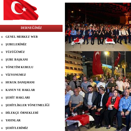
DERNEĞİMİZ
GENEL MERKEZ WEB
ŞUBELERİMİZ
TÜZÜĞÜMÜZ
ŞUBE BAŞKANI
YÖNETİM KURULU
VİZYONUMUZ
HUKUK DANIŞMANI
KANUN VE HAKLAR
ŞEHİT HAKLARI
ŞEHİTLİKLER YÖNETMELİĞİ
DİLEKÇE ÖRNEKLERİ
YAYINLAR
ŞEHİTLERİMİZ