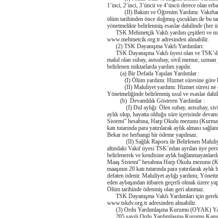
1’inci, 2’inci, 3’üncü ve 4’üncü derece olan erba
(II) Bakım ve Öğrenim Yardımı: Vakıftan “Öl
ölüm tarihinden önce doğmuş çocukları ile bu tar
yönetmelikte belirlenmiş esaslar dahilinde (her ü
TSK Mehmetçik Vakfı yardım çeşitleri ve miktarl
www.mehmetcik.org.tr adresinden alınabilir.
(2) TSK Dayanışma Vakfı Yardımları:
TSK Dayanışma Vakfı üyesi olan ve TSK’da gör
malul olan subay, astsubay, sivil memur, uzma
belirlenen miktarlarda yardım yapılır.
(a) Bir Defada Yapılan Yardımlar :
(I) Ölüm yardımı: Hizmet süresine göre hesa
(II) Maluliyet yardımı: Hizmet süresi ne olur
Yönetmeliğinde belirlenmiş usul ve esaslar dahil
(b) Devamlılık Gösteren Yardımlar :
(I) Dul aylığı: Ölen subay, astsubay, sivil
aylık olup, hayatta olduğu süre içerisinde de
Sistemi” hesabına, Harp Okulu mezunu (Kurmay 
katı tutarında para yatırılarak aylık alması sağl
Bekar ise herhangi bir ödeme yapılmaz.
(II) Sağlık Raporu ile Belirlenen Maluliyet A
altındaki Vakıf üyesi TSK’ndan ayrılan üye pers
belirlenerek ve kendisine aylık bağlanmayanl
Maaş Sistemi” hesabına Harp Okulu mezunu (Ku
maaşının 20 katı tutarında para yatırılarak aylı
defaten ödenir. Maluliyet aylığı yardımı; Yönet
eden aybaşından itibaren geçerli olmak üzere yapı
Ölüm tarihinde ödenmiş olan geri alınmaz.
TSK Dayanışma Vakfı Yardımları için gerekli şar
www.tskdv.org.tr adresinden alınabilir.
(3) Ordu Yardımlaşma Kurumu (OYAK) Yar
205 sayılı Ordu Yardımlaşma Kurumu Kanunu ger