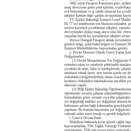
5682 sayılı Pasaport Kanununa göre; aylıkları, 
maaş derecesine gelen şehit eşlerine, vazife/harp
evli bulunmayan ve iş sahibi olmayan kız çocukl
talepleri halinde diğer şartları da taşımaları ka
T.C.İçişleri Bakanlığı Emniyet Genel Müdürlü
Ek 77’nci maddesinin son fıkrasına istinaden, ş
isteyen kız/erkek çocuklarının talepleri, yanınd
ebeveyninden dolayı maaş alıyor olsa bile; ebev
yaşından büyük kız çocuklarının talepleri yerine g
Hususi Damgalı Pasaport almak isteyenlerin; 
gösterir belge, şehit/malul belgesi ve Emniyet M
Emniyet Müdürlüklerine başvurmaları gerekir.
ş. Devlet Memuru Olarak Görev Yapan Şehit /M
Değiştirmeleri
(1) Devlet Memurlarının Yer Değiştirme Suret
eylemleri etkisi ve sebebiyle şehit/malul olanla
çocukları ile anne, baba ve kardeşlerinin; çalıştı
münhasır olmak üzere, aynı kurum içinde yer deği
makamlarca belgelendirilmiş olması kaydıyla, kad
kısıtlayıcı hükümlere bakılmaksızın öncelikle ye
idaresine yapılır.
(2) Milli Eğitim Bakanlığı Öğretmenlerinin A
öğretmenler zorunlu çalışma yükümlülüğünden muaf
bulundukları görev yerinde veya ilde çalışmala
yer değişikliği istekleri yer değiştirme dönemi i
bulunması şartına bağlı kalınmadan gerçekleştirili
yapılmaz. Bu konuda başvurular yer değiştirme f
vukuatlı nüfus kayıt örneği ve gerekli belgelerle 
t. Göreve Devam Etme
Maluliyeti hakkında kesin işlemli sağlık rapor
başvuranlardan, TSK Sağlık Yeteneği Yönetmel
onaylananlar, TSK’nde uygun görev yerlerinde mev