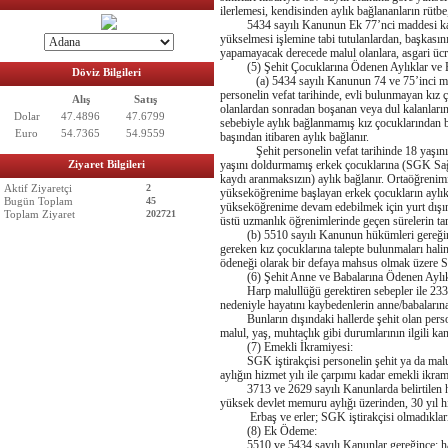
ilerlemesi, kendisinden aylık bağlananların rütb
5434 sayılı Kanunun Ek 77’nci maddesi kapsam
yükselmesi işlemine tabi tutulanlardan, başkası
yapamayacak derecede malul olanlara, asgari ücreti
(5) Şehit Çocuklarına Ödenen Aylıklar ve 
Döviz Bilgileri
(a) 5434 sayılı Kanunun 74 ve 75’inci madde
personelin vefat tarihinde, evli bulunmayan kız ç
Alış
Satış
olanlardan sonradan boşanan veya dul kalanların 
Dolar
47.4896
47.6799
sebebiyle aylık bağlanmamış kız çocuklarından bi
Euro
54.7365
54.9559
başından itibaren aylık bağlanır.
Şehit personelin vefat tarihinde 18 yaşını,
Ziyaret Bilgileri
yaşını doldurmamış erkek çocuklarına (SGK Sağl
kaydı aranmaksızın) aylık bağlanır. Ortaöğrenimi
Aktif Ziyaretçi
2
yükseköğrenime başlayan erkek çocukların aylıkla
Bugün Toplam
45
yükseköğrenime devam edebilmek için yurt dışınd
Toplam Ziyaret
202721
üstü uzmanlık öğrenimlerinde geçen sürelerin t
(b) 5510 sayılı Kanunun hükümleri gereğince; 
gereken kız çocuklarına talepte bulunmaları halind
ödeneği olarak bir defaya mahsus olmak üzere S
(6) Şehit Anne ve Babalarına Ödenen Aylık
Harp malullüğü gerektiren sebepler ile 2330 v
nedeniyle hayatını kaybedenlerin anne/babalarına
Bunların dışındaki hallerde şehit olan persone
malul, yaş, muhtaçlık gibi durumlarının ilgili 
(7) Emekli İkramiyesi:
SGK iştirakçisi personelin şehit ya da malul 
aylığın hizmet yılı ile çarpımı kadar emekli ikram
3713 ve 2629 sayılı Kanunlarda belirtilen hall
yüksek devlet memuru aylığı üzerinden, 30 yıl h
Erbaş ve erler; SGK iştirakçisi olmadıklarınd
(8) Ek Ödeme:
5510 ve 5434 sayılı Kanunlar gereğince; harp/