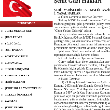
Şehit Gazi Hakları
ŞEHİT VARİSLERİNE VE MALÛL GAZ
1. YASAL HAKLAR
a. Ölüm Yardımı ve Harcırah Ödemesi
926 sayılı TSK Personel Kanununun 177’nci 
DERNEĞİMİZ
maddesi gereğince, şehit personelin (subay, as
varislerine en yüksek devlet memuru aylığının (ek
“Ölüm Yardım Ödeneği” ödenir.
GENEL MERKEZ WEB
Subay, astsubay, uzman jandarmaların herhangi 
ŞUBELERİMİZ
Birlik K.lığınca; 926 sayılı TSK Personel Kanu
gösterge dahil) iki katı tutarında, uzman erbaşl
TÜZÜĞÜMÜZ
Kanununa göre kendi maaşlarının iki katı tutarı
personelinin ailesine ikamet yerlerine kadar geçi
ŞUBE BAŞKANI
Şehit olan rütbeli personelin bakmakla mükellef
taşınmaları maksadıyla harcırah ödenir.
YÖNETİM KURULU
b. Özel Harekat ve Operasyon Tazminatı
Görev yerleri itibari ile ek tazminat alan pers
VİZYONUMUZ
yaralanarak tedavileri devam edenlere, fiilen g
Bu ödemeler hiçbir şekilde 12 ayı geçemez. Yedek 
HUKUK DANIŞMANI
terhis edilmediği sürece 12 aya kadar bu tazmina
tazminat ödenmesi halinde ek tazminat ödenmesin
KANUN VE HAKLAR
c. Nakdi Tazminat:
ŞEHİT HAKLARI
(1) 2330 sayılı Nakdi Tazminat ve Aylık Bağ
Kanunu, 2453 sayılı Yurt Dışında Görevli Pers
ŞEHİTLİKLER YÖNETMELİĞİ
Kanun, 2453 sayılı Yurt Dışında Görevli Perso
Kanun ve 3497 sayılı Kara Sınırlarının Korunma
DİLEKÇE ÖRNEKLERİ
şehit olan veya bu görevler esnasında yaralanarak
babalarına en yüksek devlet memuru brüt aylığını
YAYINLAR
kapsamında belirtilen hallerde yaralananlara iş v
derecelerine göre değişen miktarlarda ilgili Bak
ŞEHİTLERİMİZ
S.G.K.lığı için İç İşleri Bakanlığı) tarafından na