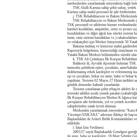
merkezlerden yararlanmak isteyenlerin bağlı bulu
TSK Akıllı Kartına sahip şehit subay, yedek su
Kartına sahip malul personel ile aile fertlerinden
j. TSK Rehabilitasyon ve Bakım Merkezinde
TSK Rehabilitasyon ve Bakım Merkezinde (Lod
TSK personeli ve ailelerine hizmet verilmektedir
hareket kısıtlıkları, ampüteler, ortez ve protez u
bozuklukları ve diğer ağrılı kas iskelet sistemi h
inme, sinir sistemi hastalıkları vs.) rahatsızlıkl
ve refakatçileri için Merkez bünyesinde 50 Yatak
Bakıma muhtaç ve kimsesiz malul gazilerden
Raporuyla belgelenen, kimsesizliği onaylanan ve
Yataklı Bakım Merkezi bölümünden sürekli olarak
k. TSK Ali Çetinkaya İlk Kurşun Rehabilita
Balıkesir ili, Ayvalık ilçesinde bulunan TSK
mensubu şehitlerin eşleri, çocukları, anne/babala
doldurmamış erkek kardeşleri ve evlenmemiş kız ka
eşi ve çocukları, bekar ise anne, baba ve bekar kar
yapılmaz. Tesisten 02 Mayıs-27 Ekim tarihleri ar
günlük dönemler halinde yararlanılır.
Tesisten yararlanan şehit erbaş/er aileleri ile m
tesisteki tabldot usulü yemek paraları (sabah/
İlk Kurşun Rehabilitasyon Merkez K.lığınca kar
çavuşların aile fertlerinin, yol ve yemek ücretleri
sahiplerinden yatak ücreti alınmaz.
Merkezden yararlanmak isteyenlerin “Kara Kuv
Yücetepe/ANKARA” adresine dilekçe ile başvurm
Başkanlıkları ile Askeri Birlik Komutanlıkları 
edilebilir.
l. İdari İzin Verilmesi:
2005/27 sayılı Başbakanlık Genelgesi gereğinc
ile anne, baba ve kardeşleri, 18 Mart Şehitler 