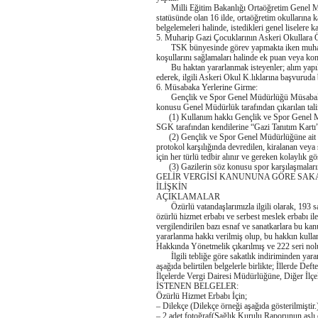
Milli Eğitim Bakanlığı Ortaöğretim Genel Mü
statüsünde olan 16 ilde, ortaöğretim okullarına 
belgelemeleri halinde, istedikleri genel liselere kay
5. Muharip Gazi Çocuklarının Askeri Okullara Ö
TSK bünyesinde görev yapmakta iken muharip ga
koşullarını sağlamaları halinde ek puan veya kon
Bu haktan yararlanmak isteyenler; alım yapılaca
ederek, ilgili Askeri Okul K.lıklarına başvuruda
6. Müsabaka Yerlerine Girme:
Gençlik ve Spor Genel Müdürlüğü Müsabaka Y
konusu Genel Müdürlük tarafından çıkarılan tali
(1) Kullanım hakkı Gençlik ve Spor Genel Müdü
SGK tarafından kendilerine “Gazi Tanıtım Kartı” ve
(2) Gençlik ve Spor Genel Müdürlüğüne ait ol
protokol karşılığında devredilen, kiralanan veya 
için her türlü tedbir alınır ve gereken kolaylık gös
(3) Gazilerin söz konusu spor karşılaşmalarına
GELİR VERGİSİ KANUNUNA GÖRE SAK
İLİŞKİN
AÇIKLAMALAR
Özürlü vatandaşlarımızla ilgili olarak, 193 s
özürlü hizmet erbabı ve serbest meslek erbabı i
vergilendirilen bazı esnaf ve sanatkarlara bu ka
yararlanma hakkı verilmiş olup, bu hakkın kulla
Hakkında Yönetmelik çıkarılmış ve 222 seri nolu 
İlgili tebliğe göre sakatlık indiriminden yarar
aşağıda belirtilen belgelerle birlikte; İllerde D
İlçelerde Vergi Dairesi Müdürlüğüne, Diğer İlç
İSTENEN BELGELER:
Özürlü Hizmet Erbabı İçin;
– Dilekçe (Dilekçe örneği aşağıda gösterilmiştir.
– 2 adet fotoğraf(Sağlık Kurulu Raporunun aslı