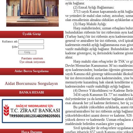
aylık bağlanır.
(2) Emsal Aylığı Bağlanması:
3713 sayılı Kanun kapsamında aylık bağlanan 
ve yetimleri ile malul olan subay, astsubay, uzm
olan emsallerinin almakta oldukları aylıklardan
(3) Harp Malulü Aylığı:
Harp malullerinden; uzman erbaşlara bulundu
bulundukları rütbenin bir üst rütbesinin aynı ka
Üyelik Girişi
(Yarbay hariç) bir üst rütbenin aynı kademesinin,
general ve amirallere bir üst rütbenin, sivil iştir
Kullanıcı adı
kademenin emekli aylığı bağlanmasına esas göste
Şifre
vazife malullüğü aylığı bağlanır. Bulundukları de
kademe göstergesi, üç ilerisindeki kademe göste
alınır.
Parolamı unuttum
Harp malulü olan erbaş/erler ile TSK’ce görevl
Üye olmak istiyorum
Devlet Memurları Kanununun 36’ncı maddesinde t
aynı kademesinden; bunlardan öğrenim görmemiş 
Aidat Borcu Sorgulama
sayılı Kanuna ekli gösterge tablosundaki ilkokul
bir üst derecesindeki aynı kademesinden, yine b
memuriyette kazanılmış hak olarak kendilerine u
Aidat Borcunuzu Sorgulayın
kademesinden vazife malullüğü aylığı bağlanır.
(4) Derece Yükseltilmesi ve Kademe İlerle
BANKA HESABI
5434 sayılı Kanunun Ek 77’nci maddesi kapsa
dul/yetimlerine ya da kendilerine bağlanan aylıkl
esas alınarak her yıl kademe ilerlemesi, her üç yı
Bu şekilde yükseltilen aylıklarda, azami rütbe
general/amirallere bir üst rütbenin aylığı bağla
yükselebilecekleri azami derece ve kademe, 926 s
yüksek derece ve kademedir. Uzman erbaşların a
maddesinde belirtilen esaslara göre yapılır.
Sivil iştirakçiler ile erbaş/erlere uygulanaca
Hava Durumu
sınıfları itibariyle 657 sayılı Kanuna göre yüks