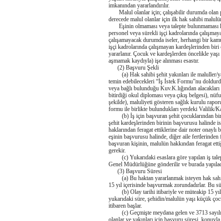
imkanından yararlandırılır.
Malul olanlar için; çalışabilir durumda olan pe
derecede malul olanlar için ilk hak sahibi malulün
Eşinin olmaması veya talepte bulunmaması ha
personel veya sürekli işçi kadrolarında çalışmaya
çalışamayacak durumda iseler, herhangi bir ka
işçi kadrolarında çalışmayan kardeşlerinden biri
yararlanır. Çocuk ve kardeşlerden öncelikle yaşı
aşmamak kaydıyla) işe alınması esastır.
(2) Başvuru Şekli
(a) Hak sahibi şehit yakınları ile maluller/yak
temin edebilecekleri “İş İstek Formu”nu doldurdu
veya bağlı bulunduğu Kuv.K.lığından alacakları
bitirdiği okul diploması veya çıkış belgesi), nüfu
şekilde), maluliyeti gösteren sağlık kurulu rapor
formu ile birlikte bulundukları yerdeki Valilik
(b) İş için başvuran şehit çocuklarından birin
şehit kardeşlerinden birinin başvurusu halinde is
haklarından feragat ettiklerine dair noter onaylı
eşinin başvurusu halinde, diğer aile fertlerinden
başvuran kişinin, malulün hakkından feragat etti
gerekir.
(c) Yukarıdaki esaslara göre yapılan iş talepleri
Genel Müdürlüğüne gönderilir ve burada yapılac
(3) Başvuru Süresi
(a) Bu haktan yararlanmak isteyen hak sahipler
15 yıl içerisinde başvurmak zorundadırlar. Bu sü
(b) Olay tarihi itibariyle ve müteakip 15 yıl 
yukarıdaki süre, şehidin/malulün yaşı küçük çocu
itibaren başlar.
(c) Geçmişte meydana gelen ve 3713 sayılı Kan
olanlar ve yakınları için başvuru süresi, konuyla