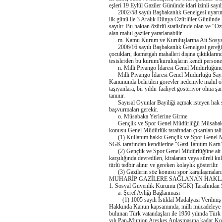
eşleri 19 Eylül Gaziler Gününde idari izinli sayılı
2002/58 sayılı Başbakanlık Genelgesi uyarınca
ilk günü ile 3 Aralık Dünya Özürlüler Gününde 
sayılır. Bu haktan özürlü statüsünde olan ve “Öz
alan malul gaziler yararlanabilir.
m. Kamu Kurum ve Kuruluşlarına Ait Sosyal 
2006/16 sayılı Başbakanlık Genelgesi gereğince;
çocukları, ikametgah mahalleri dışına çıktıkları
tesislerden bu kurum/kuruluşların kendi personeli
n. Milli Piyango İdaresi Genel Müdürlüğünce
Milli Piyango İdaresi Genel Müdürlüğü Sayısa
Kanununda belirtilen görevler nedeniyle malul olu
taşıyanlara, bir yıldır faaliyet gösteriyor olma ş
tanınır.
Sayısal Oyunlar Bayiliği açmak isteyen hak sa
başvurmaları gerekir.
o. Müsabaka Yerlerine Girme
Gençlik ve Spor Genel Müdürlüğü Müsabaka Ye
konusu Genel Müdürlük tarafından çıkarılan tali
(1) Kullanım hakkı Gençlik ve Spor Genel Müdü
SGK tarafından kendilerine “Gazi Tanıtım Kartı” ve
(2) Gençlik ve Spor Genel Müdürlüğüne ait ol
karşılığında devredilen, kiralanan veya süreli ku
türlü tedbir alınır ve gereken kolaylık gösterilir.
(3) Gazilerin söz konusu spor karşılaşmalarına
MUHARİP GAZİLERE SAĞLANAN HAKL
1. Sosyal Güvenlik Kurumu (SGK) Tarafından 
a. Şeref Aylığı Bağlanması
(1) 1005 sayılı İstiklal Madalyası Verilmiş B
Hakkında Kanun kapsamında, milli mücadeleye işt
bulunan Türk vatandaşları ile 1950 yılında Tür
yılı Pan-Munjon Ateşkes Anlaşmasına kadar Kore