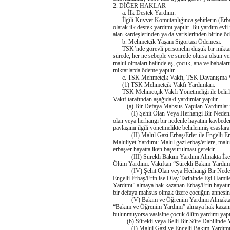
2. DİĞER HAKLAR
a. İlk Destek Yardımı:
İlgili Kuvvet Komutanlığınca şehitlerin (Erbaş/E
olarak ilk destek yardımı yapılır. Bu yardım evli
alan kardeşlerinden ya da varislerinden birine öd
b. Mehmetçik Yaşam Sigortası Ödemesi:
TSK’nde görevli personelin düşük bir miktar ka
sürede, her ne sebeple ve suretle olursa olsun ve
malul olmaları halinde eş, çocuk, ana ve babaların
miktarlarda ödeme yapılır.
c. TSK Mehmetçik Vakfı, TSK Dayanışma Va
(1) TSK Mehmetçik Vakfı Yardımları:
TSK Mehmetçik Vakfı Yönetmeliği ile belirlenm
Vakıf tarafından aşağıdaki yardımlar yapılır.
(a) Bir Defaya Mahsus Yapılan Yardımlar:
(I) Şehit Olan Veya Herhangi Bir Nedenle H
olan veya herhangi bir nedenle hayatını kaybeden
paylaşımı ilgili yönetmelikte belirlenmiş esaslara 
(II) Malul Gazi Erbaş/Erler ile Engelli Erbaş
Maluliyet Yardımı: Malul gazi erbaş/erlere, malul
erbaş/er hayatta iken başvurulması gerekir.
(III) Sürekli Bakım Yardımı Almakta İken Ve
Ölüm Yardımı: Vakıftan “Sürekli Bakım Yardımı” a
(IV) Şehit Olan veya Herhangi Bir Nedenle 
Engelli Erbaş/Erin ise Olay Tarihinde Eşi Ha
Yardımı” almaya hak kazanan Erbaş/Erin hayatını
bir defaya mahsus olmak üzere çocuğun annesin
(V) Bakım ve Öğrenim Yardımı Almakta Ola
“Bakım ve Öğrenim Yardımı” almaya hak kazanm
bulunmuyorsa vasisine çocuk ölüm yardımı yapıl
(b) Sürekli veya Belli Bir Süre Dahilinde Y
(I) Malul Gazi ve Engelli Bakım Yardımı: Va