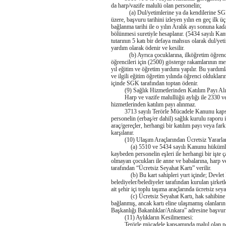
da harp/vazife malulü olan personelin;
(a) Dul/yetimlerine ya da kendilerine SGK ta
üzere, başvuru tarihini izleyen yılın en geç ilk ü
bağlanma tarihi ile o yılın Aralık ayı sonuna kadar
bölünmesi suretiyle hesaplanır. (5434 sayılı Ka
tutarının 5 katı bir defaya mahsus olarak dul/yet
yardım olarak ödenir ve kesilir.
(b) Ayrıca çocuklarına, ilköğretim öğrencileri
öğrencileri için (2500) gösterge rakamlarının me
yıl eğitim ve öğretim yardımı yapılır. Bu yardıml
ve ilgili eğitim öğretim yılında öğrenci oldukları
içinde SGK tarafından toptan ödenir.
(9) Sağlık Hizmetlerinden Katılım Payı Al
Harp ve vazife malullüğü aylığı ile 2330 ve 3
hizmetlerinden katılım payı alınmaz.
3713 sayılı Terörle Mücadele Kanunu kapsamın
personelin (erbaş/er dahil) sağlık kurulu raporu il
araç/gereçler, herhangi bir katılım payı veya fa
karşılanır.
(10) Ulaşım Araçlarından Ücretsiz Yararla
(a) 5510 ve 5434 sayılı Kanunu hükümlerince
kaybeden personelin eşleri ile herhangi bir işte
olmayan çocukları ile anne ve babalarına, harp v
tarafından “Ücretsiz Seyahat Kartı” verilir.
(b) Bu kart sahipleri yurt içinde; Devlet Demir
belediyeler/belediyeler tarafından kurulan şirketl
ait şehir içi toplu taşıma araçlarında ücretsiz seya
(c) Ücretsiz Seyahat Kartı, hak sahibine SGK
bağlanmış, ancak kartı eline ulaşmamış olanları
Başkanlığı Bakanlıklar/Ankara” adresine başvur
(11) Aylıkların Kesilmemesi:
Terörle mücadele kapsamında malul olan pers