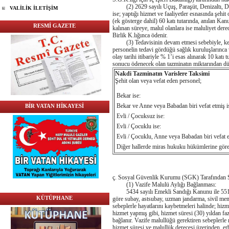
(2) 2629 sayılı Uçuş, Paraşüt, Denizaltı, D
VALİLİK İLETİŞİM
ise; yaptığı hizmet ve faaliyetler esnasında şehi
(ek gösterge dahil) 60 katı tutarında, anılan Kan
RESMİ GAZETE
kalınan süreye, malul olanlara ise maluliyet dere
Birlik K.lığınca ödenir.
(3) Tedavisinin devam etmesi sebebiyle, kesin
personelin tedavi gördüğü sağlık kuruluşlarınca 
olay tarihi itibariyle % 1’i esas alınarak 10 katı 
sonucu ödenecek olan tazminatın miktarından dü
Nakdi Tazminatın Varislere Taksimi
Şehit olan veya vefat eden personel;
Bekar ise:
Bekar ve Anne veya Babadan biri vefat etmiş i
BİR VATAN HİKAYESİ
Evli / Çocuksuz ise:
Evli / Çocuklu ise:
Evli / Çocuklu, Anne veya Babadan biri vefat e
Diğer hallerde miras hukuku hükümlerine göre
ç. Sosyal Güvenlik Kurumu (SGK) Tarafından 
(1) Vazife Malulü Aylığı Bağlanması:
5434 sayılı Emekli Sandığı Kanunu ile 5510 s
KÜTÜPHANE
göre subay, astsubay, uzman jandarma, sivil mem
sebeplerle hayatlarını kaybetmeleri halinde; hiz
hizmet yapmış gibi, hizmet süresi (30) yıldan fazl
bağlanır. Vazife malullüğü gerektiren sebeplerl
hizmet süresi ve malullük derecesi üzerinden, e