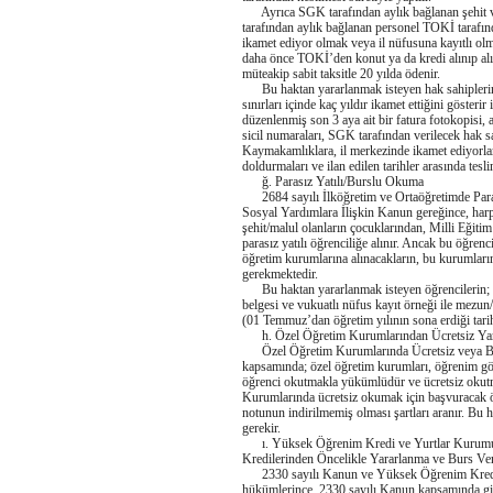
Ayrıca SGK tarafından aylık bağlanan şehit va
tarafından aylık bağlanan personel TOKİ tarafında
ikamet ediyor olmak veya il nüfusuna kayıtlı ol
daha önce TOKİ’den konut ya da kredi alınıp al
müteakip sabit taksitle 20 yılda ödenir.
Bu haktan yararlanmak isteyen hak sahiplerinin
sınırları içinde kaç yıldır ikamet ettiğini göster
düzenlenmiş son 3 aya ait bir fatura fotokopisi, a
sicil numaraları, SGK tarafından verilecek hak sah
Kaymakamlıklara, il merkezinde ikamet ediyorlar
doldurmaları ve ilan edilen tarihler arasında tesl
ğ. Parasız Yatılı/Burslu Okuma
2684 sayılı İlköğretim ve Ortaöğretimde Para
Sosyal Yardımlara İlişkin Kanun gereğince, harp
şehit/malul olanların çocuklarından, Milli Eğitim
parasız yatılı öğrenciliğe alınır. Ancak bu öğrenc
öğretim kurumlarına alınacakların, bu kurumların 
gerekmektedir.
Bu haktan yararlanmak isteyen öğrencilerin; b
belgesi ve vukuatlı nüfus kayıt örneği ile mezu
(01 Temmuz’dan öğretim yılının sona erdiği tarih
h. Özel Öğretim Kurumlarından Ücretsiz Ya
Özel Öğretim Kurumlarında Ücretsiz veya Bu
kapsamında; özel öğretim kurumları, öğrenim gö
öğrenci okutmakla yükümlüdür ve ücretsiz okutma
Kurumlarında ücretsiz okumak için başvuracak öğ
notunun indirilmemiş olması şartları aranır. Bu 
gerekir.
ı. Yüksek Öğrenim Kredi ve Yurtlar Kurum
Kredilerinden Öncelikle Yararlanma ve Burs Ve
2330 sayılı Kanun ve Yüksek Öğrenim Kredi v
hükümlerince, 2330 sayılı Kanun kapsamında gir