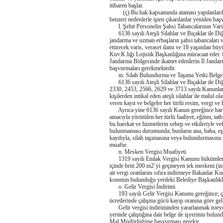
itibaren başlar.
(ç) Bu hak kapsamında ataması yapılanlardan, 
benzeri nedenlerle işten çıkarılanlar yeniden başv
l. Şehit Personelin Şahsi Tabancalarının Vari
6136 sayılı Ateşli Silahlar ve Bıçaklar ile Di
jandarma ve uzman erbaşların şahsi tabancaları va
ettirecek varis, veraset ilamı ve 18 yaşından büyü
Kuv.K.lığı Lojistik Başkanlığına müracaat eder. 
Jandarma Bölgesinde ikamet edenlerin İl Jandarm
başvurmaları gerekmektedir.
m. Silah Bulundurma ve Taşıma Yetki Belgele
6136 sayılı Ateşli Silahlar ve Bıçaklar ile Diğ
2330, 2453, 2566, 2629 ve 3713 sayılı Kanunlar 
kişilerden intikal eden ateşli silahlar ile malul o
veren kayıt ve belgeler her türlü resim, vergi ve 
Ayrıca yine 6136 sayılı Kanun gereğince barışt
amacıyla yürütülen her türlü faaliyet, eğitim, tatb
bu harekat ve hizmetlerin sebep ve etkileriyle vef
bulunmaması durumunda; bunların ana, baba, eş ve
kaydıyla, silah taşımasına veya bulundurmasına y
muaftır.
n. Mesken Vergisi Muafiyeti
1319 sayılı Emlak Vergisi Kanunu hükümlerine gö
içinde brüt 200 m2’yi geçmeyen tek meskeni (int
ait vergi oranlarını sıfıra indirmeye Bakanlar K
konutun bulunduğu yerdeki Belediye Başkanlıkla
o. Gelir Vergisi İndirimi
193 sayılı Gelir Vergisi Kanunu gereğince; ça
ücretlerinde çalışma gücü kayıp oranına göre gelir
Gelir vergisi indiriminden yararlanmak isteyenle
yerinde çalıştığına dair belge ile işyerinin bul
Mal Müdürlüğüne başvurması gerekir.