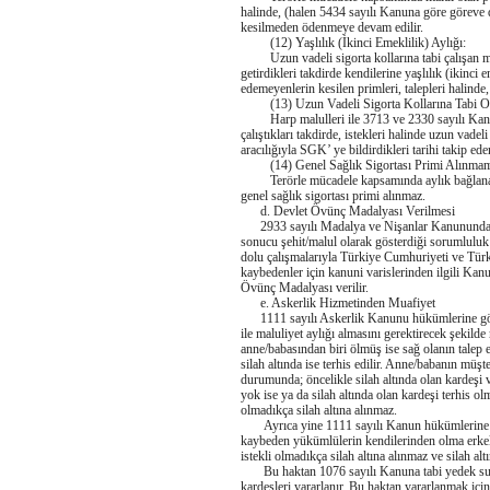
halinde, (halen 5434 sayılı Kanuna göre göreve 
kesilmeden ödenmeye devam edilir.
(12) Yaşlılık (İkinci Emeklilik) Aylığı:
Uzun vadeli sigorta kollarına tabi çalışan malu
getirdikleri takdirde kendilerine yaşlılık (ikinci 
edemeyenlerin kesilen primleri, talepleri halind
(13) Uzun Vadeli Sigorta Kollarına Tabi O
Harp malulleri ile 3713 ve 2330 sayılı Kanunl
çalıştıkları takdirde, istekleri halinde uzun vadel
aracılığıyla SGK’ ye bildirdikleri tarihi takip ede
(14) Genel Sağlık Sigortası Primi Alınmam
Terörle mücadele kapsamında aylık bağlanan ma
genel sağlık sigortası primi alınmaz.
d. Devlet Övünç Madalyası Verilmesi
2933 sayılı Madalya ve Nişanlar Kanununda beli
sonucu şehit/malul olarak gösterdiği sorumluluk v
dolu çalışmalarıyla Türkiye Cumhuriyeti ve Türk 
kaybedenler için kanuni varislerinden ilgili Kanun
Övünç Madalyası verilir.
e. Askerlik Hizmetinden Muafiyet
1111 sayılı Askerlik Kanunu hükümlerine göre 
ile maluliyet aylığı almasını gerektirecek şekilde
anne/babasından biri ölmüş ise sağ olanın talep et
silah altında ise terhis edilir. Anne/babanın müş
durumunda; öncelikle silah altında olan kardeşi var
yok ise ya da silah altında olan kardeşi terhis ol
olmadıkça silah altına alınmaz.
Ayrıca yine 1111 sayılı Kanun hükümlerine g
kaybeden yükümlülerin kendilerinden olma erkek
istekli olmadıkça silah altına alınmaz ve silah altın
Bu haktan 1076 sayılı Kanuna tabi yedek subayl
kardeşleri yararlanır. Bu haktan yararlanmak için