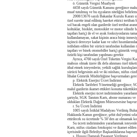
ö. Gümrük Vergisi Muafiyeti
4458 sayılı Gümrük Kanunu gereğince malul ve
muaf tutulmuş ve bu eşyaların niteliğini belirlem
2008/13676 sayılı Bakanlar Kurulu Kararı uyar
özel surette imal edilmiş hareket ettirici terti
sol bacak engeli olan gazilerde özel tertibat ara
koltuklar, bisiklet, motosiklet ve motor silindir
taşıtları hariç) ile el ve ayak fonksiyonlarını ta
kullanılamayan, sakat kişinin araca binip inmesiyl
üçüncü dereceye kadar kan ve sıhri hısımlarından
istihdam edilen bir sürücü tarafından kullanılan m
taşıtları ve binek otomobiller hariç) gümrük verg
özürlü kişi tarafından yapılması gerekir.
Ayrıca, 4760 sayılı Özel Tüketim Vergisi Kanu
mahsus olmak üzere ilk defa alınması özel tüket
ithal etmek isteyenlerin; yetkili sağlık kuruluşl
sürücü belgesinin aslı ve iki nüshası, nüfus cüz
İthalat Gümrük Müdürlüğüne başvurmaları gerek
p. Elektrik Enerjisi Ücret İndirimi
Elektrik Tarifeleri Yönetmeliği gereğince; SGK 
malul gazilerin ikamet ettikleri konutta tükettikl
Elektrik enerjisi ücret indiriminden yararlanmak
şartıyla; SGK Tanıtım Kartı, abone numarası ve ik
oldukları Elektrik Dağıtım Müessesesine başvurm
r. Su Ücreti İndirimi
1005 sayılı İstiklal Madalyası Verilmiş Bulun
Hakkında Kanun gereğince; şehit dul/yetimi sıfatı
ettirilecek su ücretinde % 50’den az olmamak ko
Su ücreti indiriminden yararlanmak isteyenlerin
Kartı, nüfus cüzdanı fotokopisi ve ikamet edilen 
içerisinde ilgili Belediye Başkanlıklarına başvurm
s. Hususi Damgalı Pasaport Verilmesi