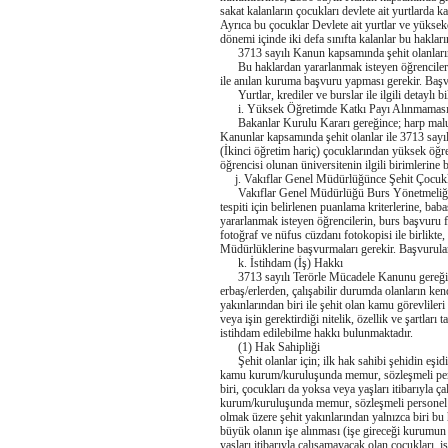
sakat kalanların çocukları devlete ait yurtlarda k
Ayrıca bu çocuklar Devlete ait yurtlar ve yüksek
dönemi içinde iki defa sınıfta kalanlar bu hakları
3713 sayılı Kanun kapsamında şehit olanların ç
Bu haklardan yararlanmak isteyen öğrencileri
ile anılan kuruma başvuru yapması gerekir. Başv
Yurtlar, krediler ve burslar ile ilgili detaylı b
i. Yüksek Öğretimde Katkı Payı Alınmamas
Bakanlar Kurulu Kararı gereğince; harp malull
Kanunlar kapsamında şehit olanlar ile 3713 say
(İkinci öğretim hariç) çocuklarından yüksek öğr
öğrencisi olunan üniversitenin ilgili birimlerine
j. Vakıflar Genel Müdürlüğünce Şehit Çocukl
Vakıflar Genel Müdürlüğü Burs Yönetmeliğince
tespiti için belirlenen puanlama kriterlerine, bab
yararlanmak isteyen öğrencilerin, burs başvuru f
fotoğraf ve nüfus cüzdanı fotokopisi ile birlikte,
Müdürlüklerine başvurmaları gerekir. Başvurular 
k. İstihdam (İş) Hakkı
3713 sayılı Terörle Mücadele Kanunu gereği; ter
erbaş/erlerden, çalışabilir durumda olanların ken
yakınlarından biri ile şehit olan kamu görevlileri
veya işin gerektirdiği nitelik, özellik ve şartlar
istihdam edilebilme hakkı bulunmaktadır.
(1) Hak Sahipliği
Şehit olanlar için; ilk hak sahibi şehidin eşid
kamu kurum/kuruluşunda memur, sözleşmeli pers
biri, çocukları da yoksa veya yaşları itibarıyla
kurum/kuruluşunda memur, sözleşmeli personel ve
olmak üzere şehit yakınlarından yalnızca biri bu
büyük olanın işe alınması (işe gireceği kurumun 
yaşları itibarıyla çalışamayacak olan çocukları, i