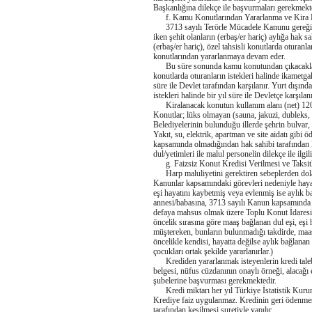
Başkanlığına dilekçe ile başvurmaları gerekmekte
f. Kamu Konutlarından Yararlanma ve Kira B
3713 sayılı Terörle Mücadele Kanunu gereği yu
iken şehit olanların (erbaş/er hariç) aylığa hak s
(erbaş/er hariç), özel tahsisli konutlarda oturanl
konutlarından yararlanmaya devam eder.
Bu süre sonunda kamu konutundan çıkacaklar i
konutlarda oturanların istekleri halinde ikametga
süre ile Devlet tarafından karşılanır. Yurt dışında
istekleri halinde bir yıl süre ile Devletçe karşılanı
Kiralanacak konutun kullanım alanı (net) 120 m
Konutlar; lüks olmayan (sauna, jakuzi, dubleks
Belediyelerinin bulunduğu illerde şehrin bulvar,
Yakıt, su, elektrik, apartman ve site aidatı gibi
kapsamında olmadığından hak sahibi tarafından k
dul/yetimleri ile malul personelin dilekçe ile ilg
g. Faizsiz Konut Kredisi Verilmesi ve Taksit
Harp maluliyetini gerektiren sebeplerden dolay
Kanunlar kapsamındaki görevleri nedeniyle hayat
eşi hayatını kaybetmiş veya evlenmiş ise aylık b
annesi/babasına, 3713 sayılı Kanun kapsamında m
defaya mahsus olmak üzere Toplu Konut İdaresi 
öncelik sırasına göre maaş bağlanan dul eşi, eş
müştereken, bunların bulunmadığı takdirde, maaş
öncelikle kendisi, hayatta değilse aylık bağlanan
çocukları ortak şekilde yararlanırlar.)
Krediden yararlanmak isteyenlerin kredi talebin
belgesi, nüfus cüzdanının onaylı örneği, alacağı 
şubelerine başvurması gerekmektedir.
Kredi miktarı her yıl Türkiye İstatistik Kurumu ta
Krediye faiz uygulanmaz. Kredinin geri ödenmesi
tarafından kesilmesi suretiyle yapılır.