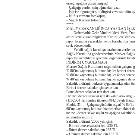
örneği aşağıda gösterilmiştir.)
– Çalıştığı yerden çalıştığına dair yazı,
– İşçi ise sigorta giriş bildirgesi veya son dört 
– Nüfus cüzdanı fotokopisi,
– Sağlık Karnesi fotokopisi
****
MALİYE BAKANLIĞINCA YAPILAN İŞL
Defterdarlık Gelir Müdürlükleri, Vergi Daire
özürlülerin kişisel bilgilerini “Özürlülere Ver
rapor formuna yazacaklar ve bu formları bir yazı
sevk edeceklerdir.
Yetkili sağlık kuruluşu tarafından verilen ra
Sağlık Kurulu’na gönderilecektir. Merkez Sağlık 
raporlar, ücretlilerde işverene, diğerlerinde kend
İNDİRİM UYGULAMASI
Merkez Sağlık Kurulunca tespit edilen çalışma g
% 80’ini kaybetmiş bulunan kişiler birinci derec
% 60’ını kaybetmiş bulunan kişiler ikinci derece
% 40’ını kaybetmiş bulunan kişiler üçüncü derec
Sakatlık indirimi, herkese uygulanmakta olan özel
Birinci derece sakatlar için sekiz katı,
İkinci derece sakatlar için dört katı,
Üçüncü derece sakatlar için iki katı olarak uygula
(1/1/2004 Tarihinden itibaren 4842 Sayılı Kanu
Madde 31. — Çalışma gücünün asgarî % 80’ini ka
60’ını kaybetmiş bulunan hizmet erbabı ikinci de
üçüncü derece sakat sayılır ve aşağıda sakatlık der
ücretinden indirilir.
Sakatlık indirimi (2006 yılı için);
– Birinci derece sakatlar için 530 TL
– İkinci derece sakatlar için 265 TL
– Üçüncü derece sakatlar için 133 TL