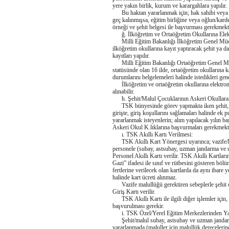
yere yakın birlik, kurum ve karargahlara yapılır.
Bu haktan yararlanmak için; hak sahibi veya ai
geç kalınmışsa, eğitim birliğine veya oğlun/kar
örneği ve şehit belgesi ile başvurması gerekmekte
ğ. İlköğretim ve Ortaöğretim Okullarına Elek
Milli Eğitim Bakanlığı İlköğretim Genel Müdü
ilköğretim okullarına kayıt yaptıracak şehit ya da
kayıtları yapılır.
Milli Eğitim Bakanlığı Ortaöğretim Genel Müd
statüsünde olan 16 ilde, ortaöğretim okullarına k
durumlarını belgelemeleri halinde istedikleri genel 
İlköğretim ve ortaöğretim okullarına elektronik
alınabilir.
h. Şehit/Malul Çocuklarının Askeri Okullara 
TSK bünyesinde görev yapmakta iken şehit, mal
girişte, giriş koşullarını sağlamaları halinde ek
yararlanmak isteyenlerin; alım yapılacak yılın baş
Askeri Okul K.lıklarına başvurmaları gerekmekt
ı. TSK Akıllı Kartı Verilmesi:
TSK Akıllı Kart Yönergesi uyarınca; vazife/harp
personele (subay, astsubay, uzman jandarma ve u
Personel Akıllı Kartı verilir. TSK Akıllı Kartla
Gazi” ifadesi ile sınıf ve rütbesini gösteren bölüm
fertlerine verilecek olan kartlarda da aynı ibare 
halinde kart ücreti alınmaz.
Vazife malullüğü gerektiren sebeplerle şehit ola
Giriş Kartı verilir.
TSK Akıllı Kartı ile ilgili diğer işlemler için
başvurulması gerekir.
i. TSK Özel/Yerel Eğitim Merkezlerinden Ya
Şehit/malul subay, astsubay ve uzman jandarma
yararlanmada (maluller için malullük derecelerin