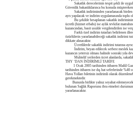
Sakatlık derecelerinin tespit şekli ile uygula
Güvenlik bakanlıklarınca bu konuda müştereken ha
Sakatlık indiriminden yararlanacak birden fazl
ayrı yapılacak ve indirim uygulamasında toplu ola
Bu şekilde hesaplanan sakatlık indiriminin gelir
ücretli (hizmet erbabı) ise aylık tevkifat matrah
kazancından, basit usulde vergilendirilen ise verg
Farklı özel indirim tutarları belirlenen iller
özürlülerin yararlanabileceği sakatlık indirimi t
dikkate alınacaktır.
Ücretlilerde sakatlık indirimi tutarına ayrıca 
İndirim, beyan edilecek serbest meslek kazancı 
kazancın yetersiz olması halinde sonraki yıla de
Muhtelif yerlerden ücret alanlarda, sakatlık in
THY ‘DAN İNDİRİMLİ TARİFE
1 Ocak 2005 tarihinden itibaren Malûl Gazile
tarihinden itibaren ise dış hat seferlerinde %40
Hava Yolları biletinin indirimli olarak düzenlene
gerekmektedir.
Bununla birlikte yalnız seyahat edemeyecek ola
bulunan Sağlık Raporunu ibra etmeleri durumunda
yararlanacaktır.