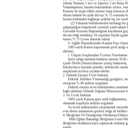
yılında Temmuz 1 inci ve Ağustos 2 nci Barış Har
Vatandaşlarına, hayatta bulundukları sürece, vat
Kanunu ile tespit edilen memur maaş katsayısı i
ölümü halinde bu aylık dul eşe % 75 oranında bağ
hizmet tertibinden bağlanan aylıklar hiç bir sure
(2) Yukarıda belirtilenlerden herhangi bir geli
çalışmadığını belgelemek suretiyle yazılı talepte 
Güvenlik Kurumu Başkanlığının kayıtlarına geçti
devam ettiği müddetçe 16 yaşından büyük işçiler i
tutarın % 75’i) esas alınarak ödenir.
b. Sağlık Hizmetlerinden Katılım Payı Alınm
1005 sayılı Kanun kapsamında şeref aylığı alanl
alınmaz.
c. Ulaşım Araçlarından Ücretsiz Yararlanma 
Şeref aylığı alanlarla bunların eşlerine SGK tar
içinde Devlet Demiryollarının yurtiçi hatlarında, 
belediyelerce kurulan şirketler, belediyeler tarafı
araçlarında ücretsiz seyahat ederler.
2. Elektrik Enerjisi Ücret İndirimi
Elektrik Tarifeleri Yönetmeliği gereğince; muhar
enerjisine % 40 indirim uygulanır.
Elektrik enerjisi ücret indiriminden yararlanma
bağlı oldukları Elektrik Dağıtım Müessesesine 
3. Su Ücreti İndirimi
1005 sayılı Kanuna göre aylık bağlananlara, be
olmamak koşuluyla indirim uygulanır.
Su ücreti indiriminden yararlanmak isteyenler 
evin abone numarasını gösterir belge ile birlikte
4. İlköğretim Ve Ortaöğretim Okullarına Elektr
Milli Eğitim Bakanlığı İlköğretim Genel Müdü
ilköğretim okullarına kayıt yaptıracak muharip gaz
yapılır.