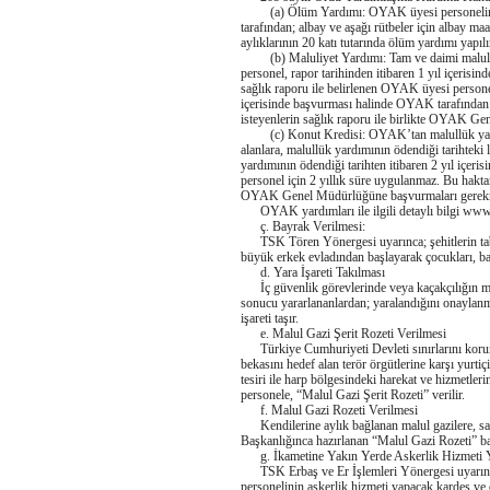
(a) Ölüm Yardımı: OYAK üyesi personelin ha
tarafından; albay ve aşağı rütbeler için albay maa
aylıklarının 20 katı tutarında ölüm yardımı yapılı
(b) Maluliyet Yardımı: Tam ve daimi malul ol
personel, rapor tarihinden itibaren 1 yıl içerisi
sağlık raporu ile belirlenen OYAK üyesi personel 
içerisinde başvurması halinde OYAK tarafından 
isteyenlerin sağlık raporu ile birlikte OYAK G
(c) Konut Kredisi: OYAK’tan malullük yard
alanlara, malullük yardımının ödendiği tarihteki
yardımının ödendiği tarihten itibaren 2 yıl içer
personel için 2 yıllık süre uygulanmaz. Bu haktan 
OYAK Genel Müdürlüğüne başvurmaları gerekm
OYAK yardımları ile ilgili detaylı bilgi www.o
ç. Bayrak Verilmesi:
TSK Tören Yönergesi uyarınca; şehitlerin tabutl
büyük erkek evladından başlayarak çocukları, bab
d. Yara İşareti Takılması
İç güvenlik görevlerinde veya kaçakçılığın men 
sonucu yararlananlardan; yaralandığını onaylan
işareti taşır.
e. Malul Gazi Şerit Rozeti Verilmesi
Türkiye Cumhuriyeti Devleti sınırlarını koruma
bekasını hedef alan terör örgütlerine karşı yurtiç
tesiri ile harp bölgesindeki harekat ve hizmetler
personele, “Malul Gazi Şerit Rozeti” verilir.
f. Malul Gazi Rozeti Verilmesi
Kendilerine aylık bağlanan malul gazilere, sade
Başkanlığınca hazırlanan “Malul Gazi Rozeti” bağ
g. İkametine Yakın Yerde Askerlik Hizmeti 
TSK Erbaş ve Er İşlemleri Yönergesi uyarınca;
personelinin askerlik hizmeti yapacak kardeş ve